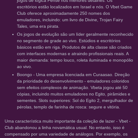
jogos de lógica Pense nos menores detalhes. Os
escritórios estão localizados em Israel e nós. O Vbet Game
Club oferece aproximadamente 250 nomes dos
emuladores, incluindo: um livro de Divine, Trojan Fairy
Tales, uma era pirata.
Os jogos de evolução são um líder geralmente reconhecido
no segmento de grade ao vivo. Estúdios e escritórios
básicos estão em riga. Produtos de alta classe são criados
com interfaces modernas e atraindo profissionais reais. A
maior demanda: tempo louco, roleta iluminada e monopólio
ao vivo.
Boongo - Uma empresa licenciada em Curaasao. Direção
da prioridade do desenvolvimento - emuladores coloridos
sem efeitos complexos de animação. Vbeta jogou até 50
cópias, incluindo muitos emuladores no Egito, pirâmides e
sementes. Slots superiores: Sol do Egito 2, mergulhador de
pérolas, templo de farinha de rosca: segure e vitória.
Uma característica muito importante da coleção de lazer - Vbet -
Club abandonou a linha novamática usual. No entanto, isso é
compensado por uma variedade de análogos. Por exemplo, os