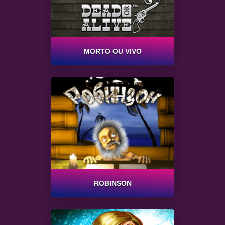
MORTO OU VIVO
ROBINSON