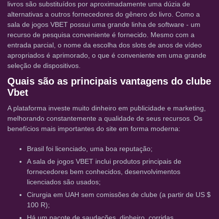
livros são substituídos por aproximadamente uma dúzia de
alternativas a outros fornecedores do gênero do livro. Como a
sala de jogos VBET possui uma grande linha de software - um
recurso de pesquisa conveniente é fornecido. Mesmo com a
entrada parcial, o nome da escolha dos slots de anos de vídeo
apropriados é aprimorado, o que é conveniente em uma grande
seleção de dispositivos.
Quais são as principais vantagens do clube
Vbet
A plataforma investe muito dinheiro em publicidade e marketing,
melhorando constantemente a qualidade de seus recursos. Os
benefícios mais importantes do site em forma moderna:
Brasil foi licenciado, uma boa reputação;
A sala de jogos VBET inclui produtos principais de
fornecedores bem conhecidos, desenvolvimentos
licenciados são usados;
Cirurgia em UAH sem comissões de clube (a partir de US $
100 R);
Há um pacote de saudações, dinheiro, corridas