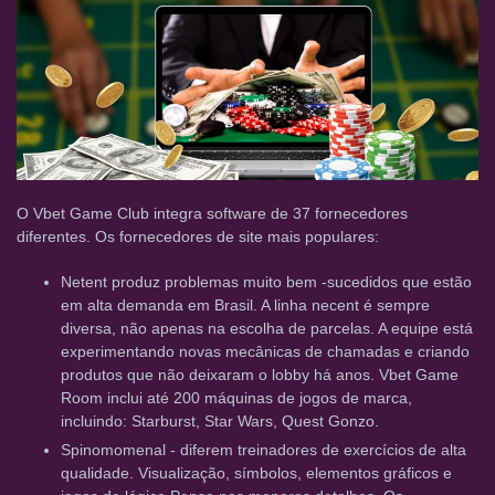
O Vbet Game Club integra software de 37 fornecedores
diferentes. Os fornecedores de site mais populares:
Netent produz problemas muito bem -sucedidos que estão
em alta demanda em Brasil. A linha necent é sempre
diversa, não apenas na escolha de parcelas. A equipe está
experimentando novas mecânicas de chamadas e criando
produtos que não deixaram o lobby há anos. Vbet Game
Room inclui até 200 máquinas de jogos de marca,
incluindo: Starburst, Star Wars, Quest Gonzo.
Spinomomenal - diferem treinadores de exercícios de alta
qualidade. Visualização, símbolos, elementos gráficos e