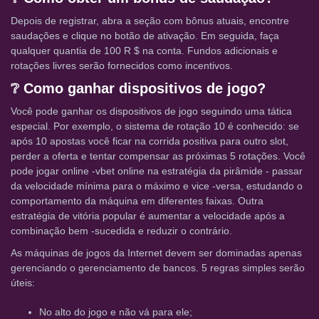
Depois de registrar, abra a seção com bônus atuais, encontre
saudações e clique no botão de ativação. Em seguida, faça
qualquer quantia de 100 R $ na conta. Fundos adicionais e
rotações livres serão fornecidos como incentivos.
❔ Como ganhar dispositivos de jogo?
Você pode ganhar os dispositivos de jogo seguindo uma tática
especial. Por exemplo, o sistema de rotação 10 é conhecido: se
após 10 apostas você ficar na corrida positiva para outro slot,
perder a oferta e tentar compensar as próximas 5 rotações. Você
pode jogar online -vbet online na estratégia da pirâmide - passar
da velocidade mínima para o máximo e vice -versa, estudando o
comportamento da máquina em diferentes faixas. Outra
estratégia de vitória popular é aumentar a velocidade após a
combinação bem -sucedida e reduzir o contrário.
As máquinas de jogos da Internet devem ser dominadas apenas
gerenciando o gerenciamento de bancos. 5 regras simples serão
úteis:
No alto do jogo e não vá para ele;